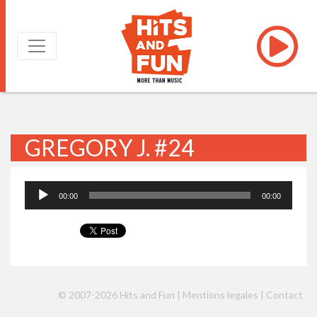
GREGORY J. #24
Lecteur
00:00
00:00
audio
© 2007-2026 Hits and Fun |
Mentions legales
|
Contact