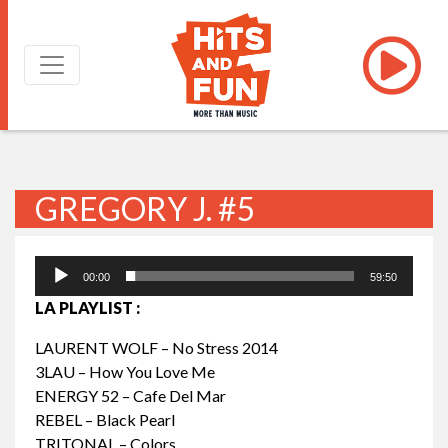
GREGORY J. #5
Lecteur
00:00
59:50
audio
LA PLAYLIST :
LAURENT WOLF – No Stress 2014
3LAU – How You Love Me
ENERGY 52 – Cafe Del Mar
REBEL – Black Pearl
TRITONAL – Colors