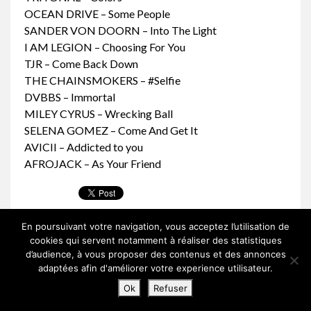
OCEAN DRIVE – Some People
SANDER VON DOORN – Into The Light
I AM LEGION – Choosing For You
TJR – Come Back Down
THE CHAINSMOKERS – #Selfie
DVBBS – Immortal
MILEY CYRUS – Wrecking Ball
SELENA GOMEZ – Come And Get It
AVICII – Addicted to you
AFROJACK – As Your Friend
Publié le 28 avril 2014
En poursuivant votre navigation, vous acceptez l’utilisation de
cookies qui servent notamment à réaliser des statistiques
d’audience, à vous proposer des contenus et des annonces
adaptées afin d'améliorer votre experience utilisateur.
© 2007-2026 Hits and Fun |
Mentions legales
|
Contact
Ok
Refuser