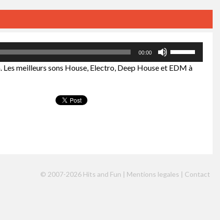
Utilisez
00:00
les
n. Les meilleurs sons House, Electro, Deep House et EDM à
flèches
haut/bas
pour
augmenter
ou
diminuer
le
volume.
© 2007-2026 Hits and Fun |
Mentions legales
|
Contact