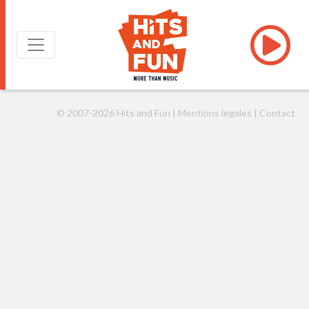
Mot Clé : maxime l
© 2007-2026 Hits and Fun |
Mentions legales
|
Contact