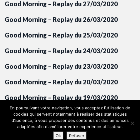
Good Morning – Replay du 27/03/2020
Good Morning – Replay du 26/03/2020
Good Morning – Replay du 25/03/2020
Good Morning – Replay du 24/03/2020
Good Morning – Replay du 23/03/2020
Good Morning – Replay du 20/03/2020
Good Morning – Replay du 19/03/2020
En poursuivant votre navigation, vous acceptez l’utilisation de
Good Morning – Replay du 18/03/2020
cookies qui servent notamment à réaliser des statistiques
d’audience, à vous proposer des contenus et des annonces
adaptées afin d'améliorer votre experience utilisateur.
Ok
Refuser
© 2007-2026 Hits and Fun |
Mentions legales
|
Contact